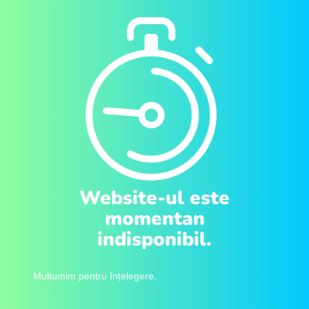
Website-ul este
momentan
indisponibil.
Mulțumim pentru înțelegere.